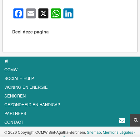
Facebook
Email
X
WhatsApp
LinkedIn
Deel deze pagina
OCMW
SOCIALE HULP
WONING EN ENERGIE
SENIOREN
GEZONDHEID EN HANDICAP
PARTNERS
CONTACT
© 2026 Copyright OCMW Sint-Agatha-Berchem.
Sitemap
.
Mentions Légales -
Cookies
.